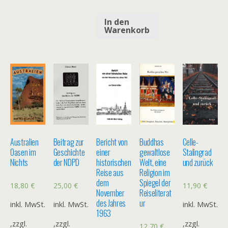
In den
Warenkorb
Australien
Beitrag zur
Bericht von
Buddhas
Celle-
Oasen im
Geschichte
einer
gewaltlose
Stalingrad
Nichts
der NDPD
historischen
Welt, eine
und zurück
Reise aus
Religion im
dem
Spiegel der
18,80
€
25,00
€
11,90
€
November
Reiseliterat
des Jahres
ur
inkl. MwSt.
inkl. MwSt.
inkl. MwSt.
1963
,zzgl.
,zzgl.
,zzgl.
12,70
€