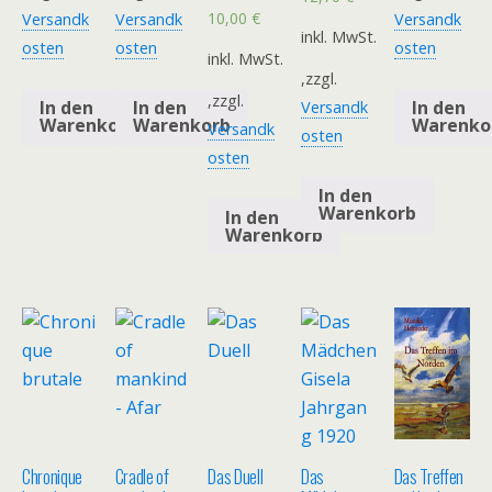
10,00
€
Versandk
Versandk
Versandk
inkl. MwSt.
osten
osten
osten
inkl. MwSt.
,zzgl.
,zzgl.
In den
In den
In den
Versandk
Warenkorb
Warenkorb
Warenko
Versandk
osten
osten
In den
Warenkorb
In den
Warenkorb
Chronique
Cradle of
Das Duell
Das
Das Treffen