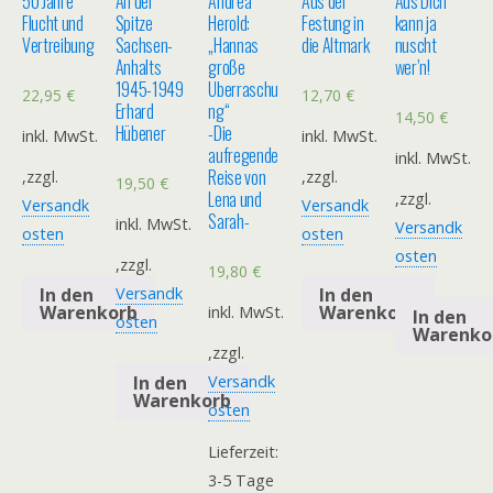
50 Jahre
An der
Andrea
Aus der
Aus Dich
Flucht und
Spitze
Herold:
Festung in
kann ja
Vertreibung
Sachsen-
„Hannas
die Altmark
nuscht
Anhalts
große
wer’n!
1945-1949
Überraschu
22,95
€
12,70
€
Erhard
ng“
14,50
€
Hübener
-Die
inkl. MwSt.
inkl. MwSt.
aufregende
inkl. MwSt.
Reise von
,zzgl.
,zzgl.
19,50
€
Lena und
,zzgl.
Versandk
Versandk
Sarah-
inkl. MwSt.
Versandk
osten
osten
osten
,zzgl.
19,80
€
In den
In den
Versandk
Warenkorb
Warenkorb
inkl. MwSt.
In den
osten
Warenko
,zzgl.
In den
Versandk
Warenkorb
osten
Lieferzeit:
3-5 Tage