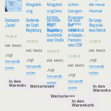
Deckname
Denkmale
Der Breite
Der Fluch
Der lange
„Carola“
der Stadt
Weg –
des
Weg in die
Magdeburg
Magdeburg
unterirdisch
neue Heimat
Geschichte
en Ganges –
15,60
€
einer Straße
Pommern
10,00
€
12,80
€
anno 1390
inkl. MwSt.
inkl. MwSt.
inkl. MwSt.
10,00
€
,zzgl.
12,80
€
,zzgl.
,zzgl.
inkl. MwSt.
Versandk
inkl. MwSt.
Versandk
Versandk
osten
,zzgl.
osten
osten
,zzgl.
Versandk
In den
Versandk
osten
Warenkorb
Weiterlesen
In den
osten
Warenko
Weiterlesen
In den
Warenkorb