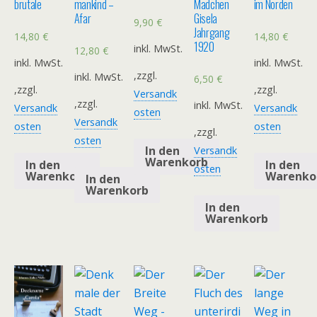
brutale
mankind –
Mädchen
im Norden
Afar
Gisela
9,90
€
Jahrgang
14,80
€
14,80
€
1920
inkl. MwSt.
12,80
€
inkl. MwSt.
inkl. MwSt.
,zzgl.
inkl. MwSt.
6,50
€
,zzgl.
,zzgl.
Versandk
,zzgl.
inkl. MwSt.
Versandk
Versandk
osten
Versandk
osten
osten
,zzgl.
osten
In den
Versandk
Warenkorb
In den
In den
osten
Warenkorb
Warenko
In den
Warenkorb
In den
Warenkorb