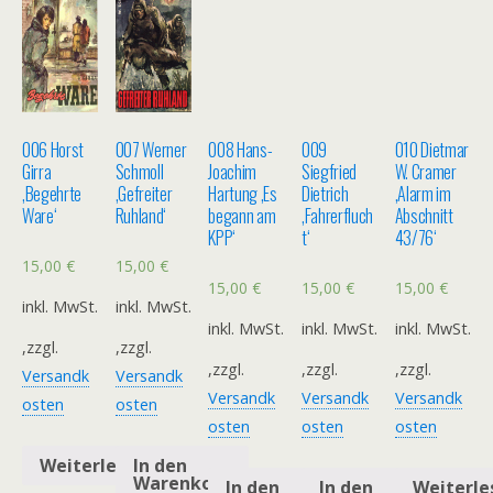
006 Horst
007 Werner
008 Hans-
009
010 Dietmar
Girra
Schmoll
Joachim
Siegfried
W. Cramer
‚Begehrte
‚Gefreiter
Hartung ‚Es
Dietrich
‚Alarm im
Ware‘
Ruhland‘
begann am
‚Fahrerfluch
Abschnitt
KPP‘
t‘
43/76‘
15,00
€
15,00
€
15,00
€
15,00
€
15,00
€
inkl. MwSt.
inkl. MwSt.
inkl. MwSt.
inkl. MwSt.
inkl. MwSt.
,zzgl.
,zzgl.
,zzgl.
,zzgl.
,zzgl.
Versandk
Versandk
Versandk
Versandk
Versandk
osten
osten
osten
osten
osten
Weiterlesen
In den
Warenkorb
In den
In den
Weiterle