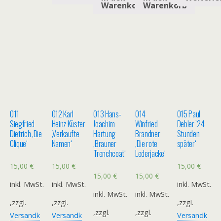
Warenkorb
Warenkorb
011
012 Karl
013 Hans-
014
015 Paul
Siegfried
Heinz Küster
Joachim
Winfried
Debler ’24
Dietrich ‚Die
‚Verkaufte
Hartung
Brandner
Stunden
Clique‘
Namen‘
‚Brauner
‚Die rote
später‘
Trenchcoat‘
Lederjacke‘
15,00
€
15,00
€
15,00
€
15,00
€
15,00
€
inkl. MwSt.
inkl. MwSt.
inkl. MwSt.
inkl. MwSt.
inkl. MwSt.
,zzgl.
,zzgl.
,zzgl.
,zzgl.
,zzgl.
Versandk
Versandk
Versandk