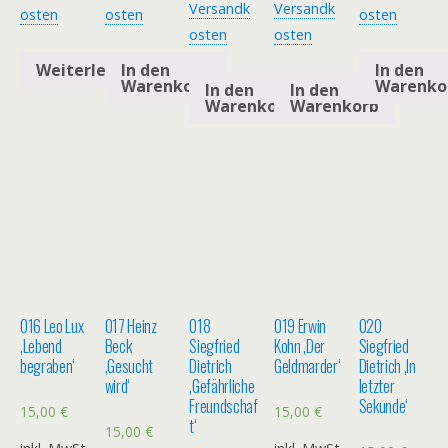
Versandk
Versandk
osten
osten
osten
osten
osten
Weiterlesen
In den
In den
Warenkorb
Warenko
In den
In den
Warenkorb
Warenkorb
016 Leo Lux
017 Heinz
018
019 Erwin
020
‚Lebend
Beck
Siegfried
Kohn ‚Der
Siegfried
begraben‘
‚Gesucht
Dietrich
Geldmarder‘
Dietrich ‚In
wird‘
‚Gefährliche
letzter
Freundschaf
Sekunde‘
15,00
€
15,00
€
t‘
15,00
€