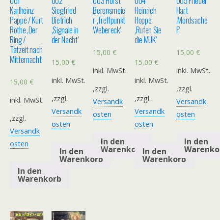
001
002
003 Horst
004
005 Friedel
Karlheinz
Siegfried
Berensmeie
Heinrich
Hart
Pappe / Kurt
Dietrich
r ‚Treffpunkt
Hoppe
‚Mordsache
Rothe ‚Der
‚Signale in
Webereck‘
‚Rufen Sie
F‘
Ring /
der Nacht‘
die MUK‘
Tatzeit nach
15,00
€
15,00
€
Mitternacht‘
15,00
€
15,00
€
inkl. MwSt.
inkl. MwSt.
inkl. MwSt.
inkl. MwSt.
15,00
€
,zzgl.
,zzgl.
,zzgl.
,zzgl.
inkl. MwSt.
Versandk
Versandk
Versandk
Versandk
osten
osten
,zzgl.
osten
osten
Versandk
In den
In den
osten
Warenkorb
Warenko
In den
In den
Warenkorb
Warenkorb
In den
Warenkorb