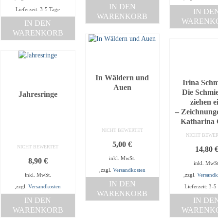
IN DEN
Lieferzeit: 3-5 Tage
IN DE
WARENKORB
WARENK
IN DEN
WARENKORB
In Wäldern und
Irina Schm
Auen
Die Schmi
Jahresringe
ziehen e
– Zeichnung
Katharina 
NICHT BEWERTET
NICHT BEWE
5,00
€
NICHT BEWERTET
14,80
inkl. MwSt.
8,90
€
inkl. MwSt
,zzgl.
Versandkosten
inkl. MwSt.
,zzgl.
Versandk
IN DEN
,zzgl.
Versandkosten
Lieferzeit: 3-5
WARENKORB
IN DEN
IN DE
WARENKORB
WARENK