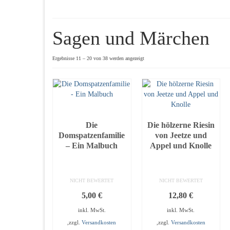
Sagen und Märchen
Ergebnisse 11 – 20 von 38 werden angezeigt
Die
Die hölzerne Riesin
Domspatzenfamilie
von Jeetze und
– Ein Malbuch
Appel und Knolle
NICHT BEWERTET
NICHT BEWERTET
5,00
€
12,80
€
inkl. MwSt.
inkl. MwSt.
,zzgl.
Versandkosten
,zzgl.
Versandkosten