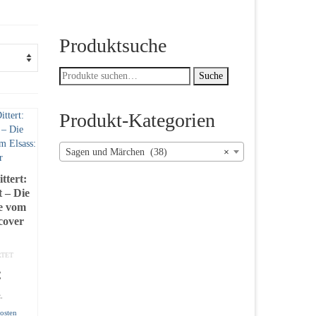
Produktsuche
Suche
Suche
nach:
Produkt-Kategorien
Sagen und Märchen (38)
×
ttert:
t – Die
ie vom
tcover
RTET
€
.
osten