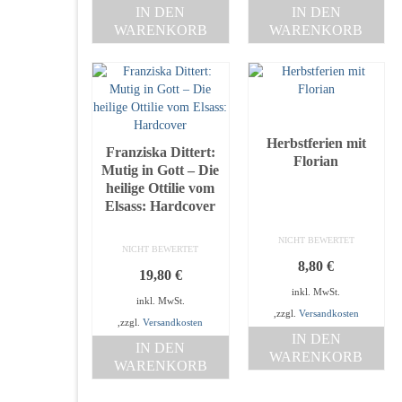
IN DEN
IN DEN
WARENKORB
WARENKORB
Herbstferien mit
Franziska Dittert:
Florian
Mutig in Gott – Die
heilige Ottilie vom
Elsass: Hardcover
NICHT BEWERTET
NICHT BEWERTET
8,80
€
19,80
€
inkl. MwSt.
inkl. MwSt.
,zzgl.
Versandkosten
,zzgl.
Versandkosten
IN DEN
IN DEN
WARENKORB
WARENKORB