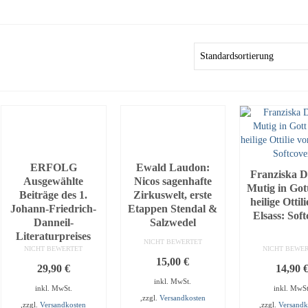
ERFOLG
Ewald Laudon:
Franziska Di
Ausgewählte
Nicos sagenhafte
Mutig in Got
Beiträge des 1.
Zirkuswelt, erste
heilige Ottil
Johann-Friedrich-
Etappen Stendal &
Elsass: Sof
Danneil-
Salzwedel
Literaturpreises
NICHT BEWERTET
NICHT BEWERTET
NICHT BEWE
15,00
€
29,90
€
14,90
inkl. MwSt.
inkl. MwSt.
inkl. MwSt
,zzgl.
Versandkosten
,zzgl.
Versandkosten
,zzgl.
Versandk