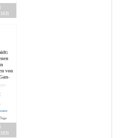
N
ORB
idt:
enen
in
en von
Gan-
RTET
€
.
osten
 Tage
N
ORB