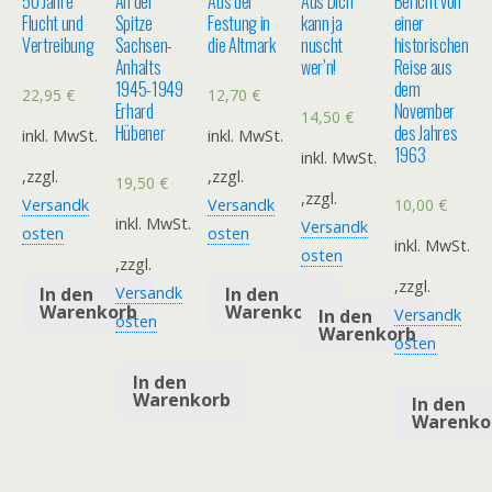
50 Jahre
An der
Aus der
Aus Dich
Bericht von
Flucht und
Spitze
Festung in
kann ja
einer
Vertreibung
Sachsen-
die Altmark
nuscht
historischen
Anhalts
wer’n!
Reise aus
1945-1949
dem
22,95
€
12,70
€
Erhard
November
14,50
€
Hübener
des Jahres
inkl. MwSt.
inkl. MwSt.
1963
inkl. MwSt.
,zzgl.
,zzgl.
19,50
€
,zzgl.
10,00
€
Versandk
Versandk
inkl. MwSt.
Versandk
osten
osten
inkl. MwSt.
osten
,zzgl.
,zzgl.
In den
In den
Versandk
Warenkorb
Warenkorb
In den
Versandk
osten
Warenkorb
osten
In den
Warenkorb
In den
Warenko