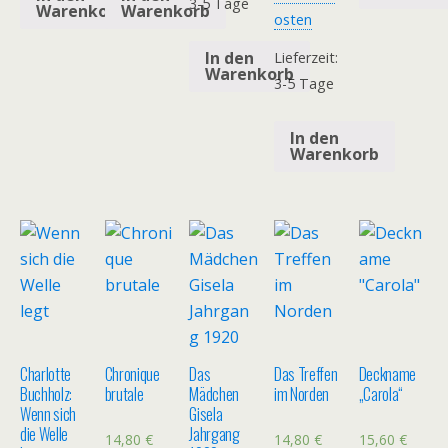
3-5 Tage
Warenkorb
Warenkorb
osten
In den
Lieferzeit:
Warenkorb
3-5 Tage
In den
Warenkorb
Charlotte
Chronique
Das
Das Treffen
Deckname
Buchholz:
brutale
Mädchen
im Norden
„Carola“
Wenn sich
Gisela
die Welle
Jahrgang
14,80
€
14,80
€
15,60
€