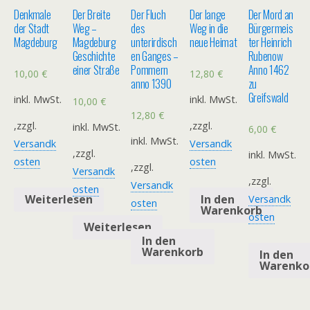
Denkmale
Der Breite
Der Fluch
Der lange
Der Mord an
der Stadt
Weg –
des
Weg in die
Bürgermeis
Magdeburg
Magdeburg
unterirdisch
neue Heimat
ter Heinrich
Geschichte
en Ganges –
Rubenow
einer Straße
Pommern
Anno 1462
10,00
€
12,80
€
anno 1390
zu
Greifswald
inkl. MwSt.
inkl. MwSt.
10,00
€
12,80
€
,zzgl.
,zzgl.
inkl. MwSt.
6,00
€
inkl. MwSt.
Versandk
Versandk
,zzgl.
inkl. MwSt.
osten
osten
,zzgl.
Versandk
,zzgl.
Versandk
osten
Weiterlesen
In den
Versandk
osten
Warenkorb
osten
Weiterlesen
In den
Warenkorb
In den
Warenko