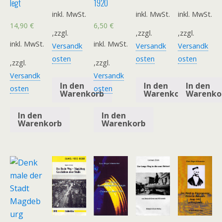
legt
1920
inkl. MwSt.
inkl. MwSt.
inkl. MwSt.
14,90
€
6,50
€
,zzgl.
,zzgl.
,zzgl.
inkl. MwSt.
inkl. MwSt.
Versandk
Versandk
Versandk
osten
osten
osten
,zzgl.
,zzgl.
Versandk
Versandk
In den
In den
In den
osten
osten
Warenkorb
Warenkorb
Warenko
In den
In den
Warenkorb
Warenkorb