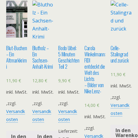
Blut-Buchen
Blutholz –
Bodo Uibel:
Carola
Celle-
– Ein
Ein
5 Minuten
Winkelmann:
Stalingrad
Altmarkkrim
Sachsen-
Geschichten
FIDI
und zurück
i
Anhalt-Krimi
Teil 2
entdeckt die
Welt des
11,90
€
Lichts
11,90
€
12,80
€
9,90
€
– Bilder von
inkl. MwSt.
Nike Lenz-
inkl. MwSt.
inkl. MwSt.
inkl. MwSt.
,zzgl.
,zzgl.
,zzgl.
,zzgl.
14,00
€
Versandk
Versandk
Versandk
Versandk
osten
inkl. MwSt.
osten
osten
osten
,zzgl.
In den
Lieferzeit:
Warenko
In den
In den
Versandk