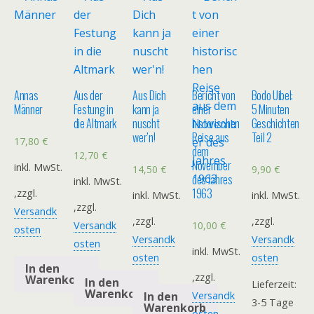
Annas
Aus der
Aus Dich
Bericht von
Bodo Uibel:
Männer
Festung in
kann ja
einer
5 Minuten
die Altmark
nuscht
historischen
Geschichten
wer’n!
Reise aus
Teil 2
17,80
€
dem
12,70
€
November
inkl. MwSt.
14,50
€
9,90
€
des Jahres
inkl. MwSt.
1963
,zzgl.
inkl. MwSt.
inkl. MwSt.
,zzgl.
Versandk
,zzgl.
,zzgl.
10,00
€
Versandk
osten
Versandk
Versandk
osten
inkl. MwSt.
osten
osten
In den
,zzgl.
Warenkorb
In den
Lieferzeit:
Warenkorb
In den
Versandk
3-5 Tage
Warenkorb
osten