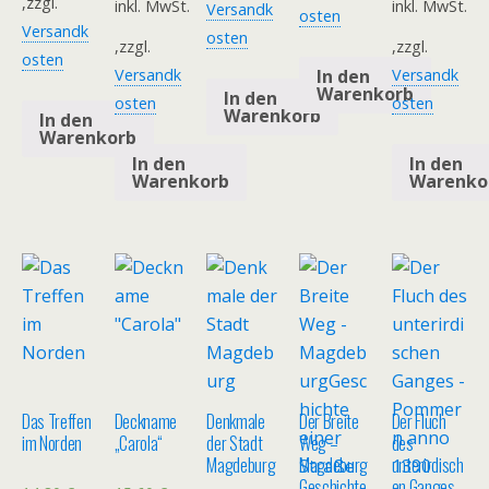
,zzgl.
inkl. MwSt.
inkl. MwSt.
Versandk
osten
Versandk
osten
,zzgl.
,zzgl.
osten
In den
Versandk
Versandk
Warenkorb
In den
osten
osten
Warenkorb
In den
Warenkorb
In den
In den
Warenkorb
Warenko
Das Treffen
Deckname
Denkmale
Der Breite
Der Fluch
im Norden
„Carola“
der Stadt
Weg –
des
Magdeburg
Magdeburg
unterirdisch
Geschichte
en Ganges –