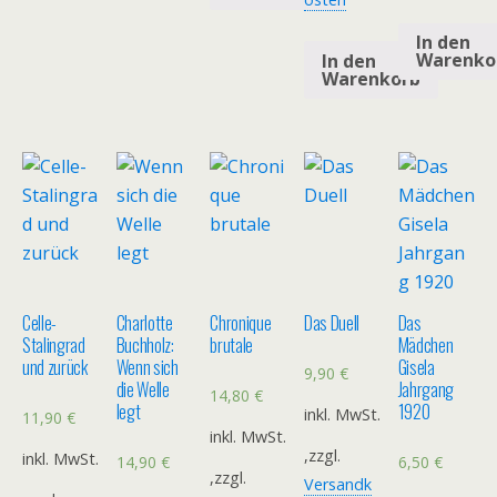
In den
Warenko
In den
Warenkorb
Celle-
Charlotte
Chronique
Das Duell
Das
Stalingrad
Buchholz:
brutale
Mädchen
und zurück
Wenn sich
Gisela
9,90
€
die Welle
Jahrgang
14,80
€
legt
1920
inkl. MwSt.
11,90
€
inkl. MwSt.
,zzgl.
inkl. MwSt.
14,90
€
6,50
€
,zzgl.
Versandk