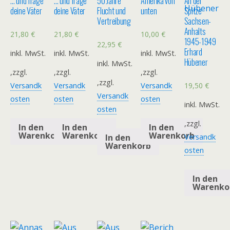
… und frage
… und frage
50 Jahre
Amerika von
An der
deine Väter
deine Väter
Flucht und
unten
Spitze
Vertreibung
Sachsen-
Anhalts
21,80
€
21,80
€
10,00
€
1945-1949
22,95
€
Erhard
inkl. MwSt.
inkl. MwSt.
inkl. MwSt.
Hübener
inkl. MwSt.
,zzgl.
,zzgl.
,zzgl.
,zzgl.
19,50
€
Versandk
Versandk
Versandk
Versandk
osten
osten
osten
inkl. MwSt.
osten
,zzgl.
In den
In den
In den
Warenkorb
Warenkorb
Warenkorb
In den
Versandk
Warenkorb
osten
In den
Warenko