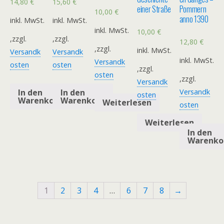
14,80
€
15,60
€
einer Straße
Pommern
10,00
€
anno 1390
inkl. MwSt.
inkl. MwSt.
inkl. MwSt.
10,00
€
,zzgl.
,zzgl.
12,80
€
,zzgl.
inkl. MwSt.
Versandk
Versandk
inkl. MwSt.
Versandk
osten
osten
,zzgl.
osten
,zzgl.
Versandk
In den
In den
Versandk
osten
Warenkorb
Warenkorb
Weiterlesen
osten
Weiterlesen
In den
Warenko
1
2
3
4
…
6
7
8
→