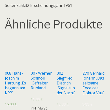
Seitenzahl:32 Erscheinungsjahr:1961
Ähnliche Produkte
008 Hans-
007 Werner
002
270 Gerhard
Joachim
Schmoll
Siegfried
Johann ‚Das
Hartung ‚Es
‚Gefreiter
Dietrich
seltsame
begann am
Ruhland‘
‚Signale in
Ende des
KPP‘
der Nacht‘
Doktor Vau‘
15,00
€
15,00
€
15,00
€
6,00
€
inkl. MwSt.