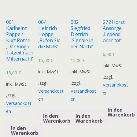
001
004
002
272 Horst
Karlheinz
Heinrich
Siegfried
Ansorge
Pappe /
Hoppe
Dietrich
‚Lebend
Kurt Rothe
‚Rufen Sie
‚Signale in
oder tot‘
‚Der Ring /
die MUK‘
der Nacht‘
Tatzeit nach
6,00
€
Mitternacht‘
15,00
€
15,00
€
inkl. MwSt.
inkl. MwSt.
inkl. MwSt.
15,00
€
,zzgl.
,zzgl.
,zzgl.
inkl. MwSt.
Versandkost
Versandkost
Versandkost
en
,zzgl.
en
en
Versandkost
In den
en
Warenkorb
In den
In den
Warenkorb
Warenkorb
In den
Warenkorb