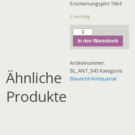
Erscheinungsjahr:1964
2 vorrätig
043
Werner
In den Warenkorb
Wertke
'Brennende
Artikelnummer:
Kulissen'
BL_ANT_043
Kategorie:
Menge
Ähnliche
Blaulicht/Antiquariat
Produkte