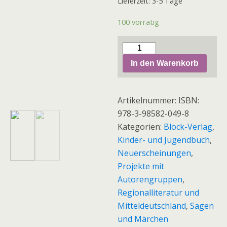
Lieferzeit: 3-5 Tage
100 vorrätig
Carola
Winkelmann:
In den Warenkorb
FIDI
entdeckt
Artikelnummer:
ISBN:
die
978-3-98582-049-8
Welt
Kategorien:
Block-Verlag
,
des
Kinder- und Jugendbuch
,
Lichts
Neuerscheinungen
,
-
Projekte mit
Bilder
Autorengruppen
,
von
Regionalliteratur und
Nike
Mitteldeutschland
,
Sagen
Lenz-
und Märchen
Menge