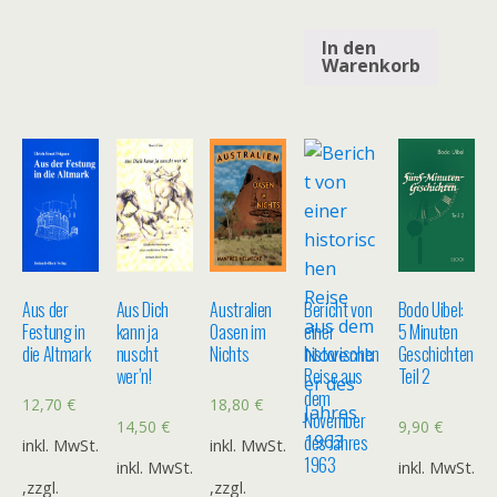
In den
Warenkorb
Aus der
Aus Dich
Australien
Bericht von
Bodo Uibel:
Festung in
kann ja
Oasen im
einer
5 Minuten
die Altmark
nuscht
Nichts
historischen
Geschichten
wer’n!
Reise aus
Teil 2
dem
12,70
€
18,80
€
November
14,50
€
9,90
€
des Jahres
inkl. MwSt.
inkl. MwSt.
1963
inkl. MwSt.
inkl. MwSt.
,zzgl.
,zzgl.