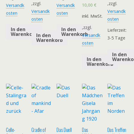
,zzgl.
,zzgl.
10,00
€
Versandk
Versandk
Versandk
Versandk
osten
osten
inkl. MwSt.
osten
osten
,zzgl.
In den
In den
Lieferzeit:
Warenkorb
Warenkorb
In den
Versandk
3-5 Tage
Warenkorb
osten
In den
Warenko
In den
Warenkorb
Celle-
Cradle of
Das Duell
Das
Das Treffen