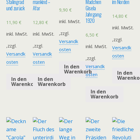
Stalingrad
mankind –
Mädchen
im Norden
und zurück
Afar
Gisela
9,90
€
Jahrgang
14,80
€
1920
inkl. MwSt.
11,90
€
12,80
€
inkl. MwSt.
,zzgl.
inkl. MwSt.
inkl. MwSt.
6,50
€
,zzgl.
Versandk
,zzgl.
,zzgl.
inkl. MwSt.
Versandk
osten
Versandk
Versandk
osten
,zzgl.
osten
osten
In den
Versandk
Warenkorb
In den
osten
Warenko
In den
In den
Warenkorb
Warenkorb
In den
Warenkorb