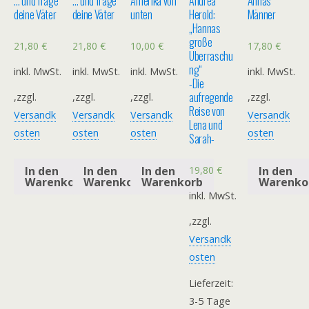
… und frage
… und frage
Amerika von
Andrea
Annas
deine Väter
deine Väter
unten
Herold:
Männer
„Hannas
große
21,80
€
21,80
€
10,00
€
17,80
€
Überraschu
ng“
inkl. MwSt.
inkl. MwSt.
inkl. MwSt.
inkl. MwSt.
-Die
aufregende
,zzgl.
,zzgl.
,zzgl.
,zzgl.
Reise von
Versandk
Versandk
Versandk
Versandk
Lena und
osten
osten
osten
osten
Sarah-
19,80
€
In den
In den
In den
In den
Warenkorb
Warenkorb
Warenkorb
Warenko
inkl. MwSt.
,zzgl.
Versandk
osten
Lieferzeit:
3-5 Tage