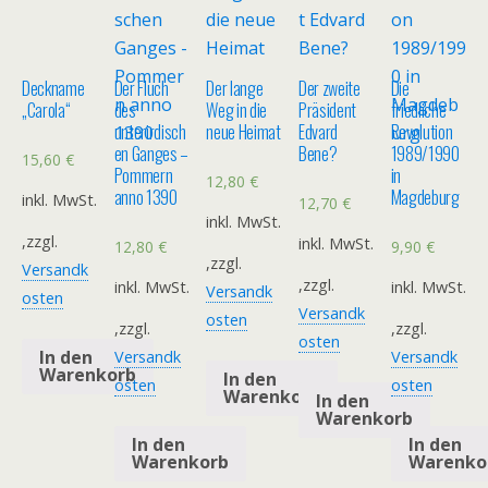
Deckname
Der Fluch
Der lange
Der zweite
Die
„Carola“
des
Weg in die
Präsident
friedliche
unterirdisch
neue Heimat
Edvard
Revolution
en Ganges –
Bene?
1989/1990
15,60
€
Pommern
in
12,80
€
anno 1390
Magdeburg
inkl. MwSt.
12,70
€
inkl. MwSt.
,zzgl.
inkl. MwSt.
12,80
€
9,90
€
,zzgl.
Versandk
,zzgl.
inkl. MwSt.
inkl. MwSt.
Versandk
osten
Versandk
osten
,zzgl.
,zzgl.
osten
In den
Versandk
Versandk
Warenkorb
In den
osten
osten
Warenkorb
In den
Warenkorb
In den
In den
Warenkorb
Warenko