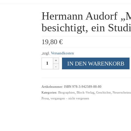
Hermann Audorf „Me
besichtigt, ein Stud
19,80
€
,zzgl.
Versandkosten
Hermann
IN DEN WARENKORB
Audorf
"Mein
Zeitalter
wird
Artikelnummer:
ISBN 978-3-942589-88-80
besichtigt,
Kategorien:
Biographien
,
Block-Verlag
,
Geschichte
,
Neuerschein
ein
Prosa
,
vergangen – nicht vergessen
Studienrat
blickt
zurück"
Menge