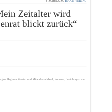
ZURÜCK ZU
BLOCK-VERLAG
in Zeitalter wird
ienrat blickt zurück“
ungen
,
Regionalliteratur und Mitteldeutschland
,
Romane, Erzählungen und