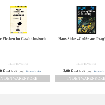
e Flecken im Geschichtsbuch
Hans Siebe „Grüße aus Prag
NICHT BEWERTET
NICHT BEWERTET
80
€
3,00
€
inkl. MwSt.
,zzgl.
Versandkosten
inkl. MwSt.
,zzgl.
Versandko
IN DEN WARENKORB
IN DEN WARENKOR