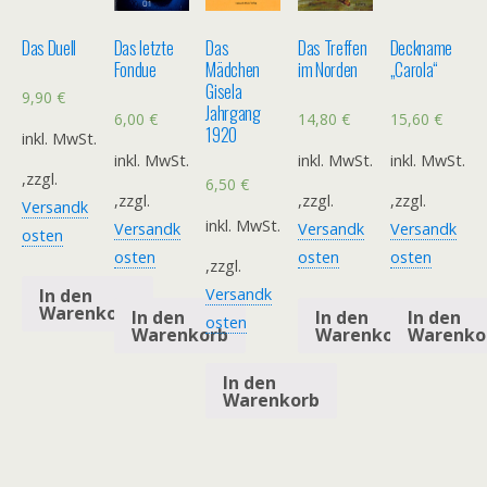
Das Duell
Das letzte
Das
Das Treffen
Deckname
Fondue
Mädchen
im Norden
„Carola“
Gisela
9,90
€
Jahrgang
6,00
€
14,80
€
15,60
€
1920
inkl. MwSt.
inkl. MwSt.
inkl. MwSt.
inkl. MwSt.
,zzgl.
6,50
€
,zzgl.
,zzgl.
,zzgl.
Versandk
inkl. MwSt.
Versandk
Versandk
Versandk
osten
osten
osten
osten
,zzgl.
In den
Versandk
Warenkorb
In den
In den
In den
osten
Warenkorb
Warenkorb
Warenko
In den
Warenkorb