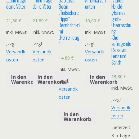
… und frage
… und frage
050 Elisa
Amerika von
Andrea
deine Väter
deine Väter
Bodin
unten
Herold:
„Todsichere
„Hannas
Tipps“
große
21,80
€
21,80
€
10,00
€
Rennbahnkri
Überraschu
mi
ng“
inkl. MwSt.
inkl. MwSt.
inkl. MwSt.
„Herrenkrug
-Die
“
aufregende
,zzgl.
,zzgl.
,zzgl.
Reise von
Versandk
Versandk
Versandk
Lena und
14,80
€
osten
osten
osten
Sarah-
inkl. MwSt.
19,80
€
In den
In den
In den
,zzgl.
Warenkorb
Warenkorb
Warenkorb
inkl. MwSt.
Versandk
osten
,zzgl.
Versandk
In den
osten
Warenkorb
Lieferzeit:
3-5 Tage