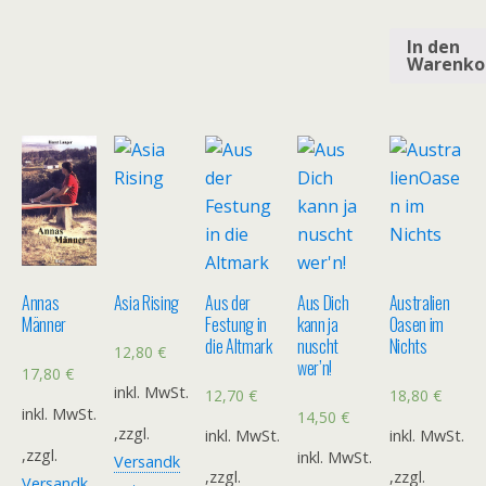
In den
Warenko
Annas
Asia Rising
Aus der
Aus Dich
Australien
Männer
Festung in
kann ja
Oasen im
die Altmark
nuscht
Nichts
12,80
€
wer’n!
17,80
€
inkl. MwSt.
12,70
€
18,80
€
inkl. MwSt.
14,50
€
,zzgl.
inkl. MwSt.
inkl. MwSt.
,zzgl.
inkl. MwSt.
Versandk
,zzgl.
,zzgl.
Versandk