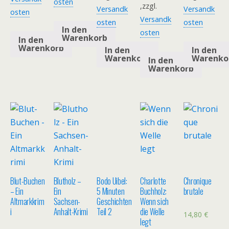
osten
,zzgl.
Versandk
Versandk
osten
Versandk
osten
osten
In den
osten
Warenkorb
In den
Warenkorb
In den
In den
Warenkorb
Warenko
In den
Warenkorb
Blut-Buchen
Blutholz –
Bodo Uibel:
Charlotte
Chronique
– Ein
Ein
5 Minuten
Buchholz:
brutale
Altmarkkrim
Sachsen-
Geschichten
Wenn sich
i
Anhalt-Krimi
Teil 2
die Welle
14,80
€
legt