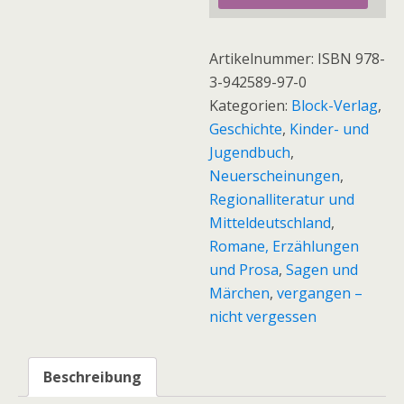
Kagelmann
"Sagen
Artikelnummer:
ISBN 978-
der
3-942589-97-0
Stadt
Kategorien:
Block-Verlag
,
Haldensleben
Geschichte
,
Kinder- und
und
Jugendbuch
,
der
Neuerscheinungen
,
dazu
Regionalliteratur und
gehörenden
Mitteldeutschland
,
Orte"
Romane, Erzählungen
Band
und Prosa
,
Sagen und
7
Märchen
,
vergangen –
Menge
nicht vergessen
Beschreibung