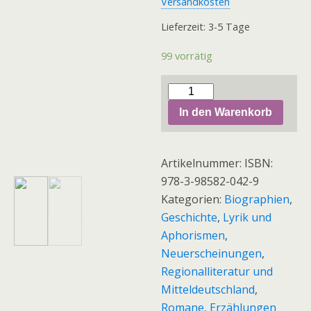
Versandkosten
Lieferzeit: 3-5 Tage
99 vorrätig
Ursula
Donath:
In den Warenkorb
Mein
Leben
Artikelnummer:
ISBN:
und
978-3-98582-042-9
ich.
Kategorien:
Biographien
,
Wie
Geschichte
,
Lyrik und
ich,
Aphorismen
,
Ursula
Neuerscheinungen
,
Böttcher,
Regionalliteratur und
Ost
Mitteldeutschland
,
und
Romane, Erzählungen
West