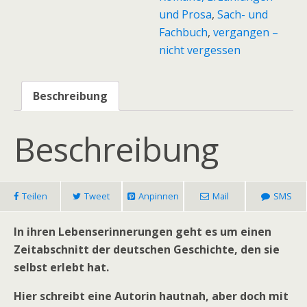
und Prosa
,
Sach- und
erlebt.
Fachbuch
,
vergangen –
Menge
nicht vergessen
Beschreibung
Beschreibung
Teilen
Tweet
Anpinnen
Mail
SMS
I
n ihren Lebenserinnerungen geht es um einen
Zeitabschnitt der deutschen Geschichte, den sie
selbst erlebt hat.
Hier schreibt eine Autorin hautnah, aber doch mit