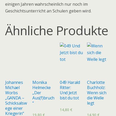
einigen Jahren wahrscheinlich nur noch im
Geschichtsunterricht an Schulen geben wird.
Ähnliche Produkte
Johannes
Monika
049 Harald
Charlotte
Michael
Helmecke
Ritter:
Buchholz:
Worbs
„Der
Und Jetzt
Wenn sich
„GANDA –
Aus(f)bruch
bist du tot
die Welle
Schicksalsw
“
legt
ege einer
14,80
€
Kriegerin“
19,80
€
14,90
€