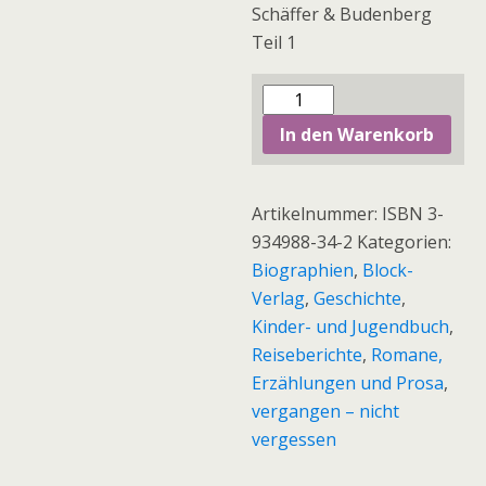
Schäffer & Budenberg
Teil 1
Magdeburg
und
In den Warenkorb
seine
Industrie
Menge
Artikelnummer:
ISBN 3-
934988-34-2
Kategorien:
Biographien
,
Block-
Verlag
,
Geschichte
,
Kinder- und Jugendbuch
,
Reiseberichte
,
Romane,
Erzählungen und Prosa
,
vergangen – nicht
vergessen