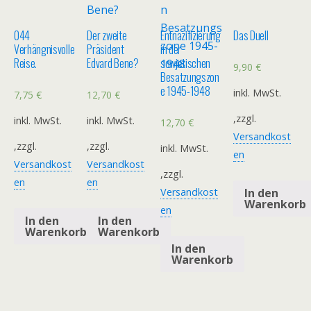
044
Der zweite
Entnazifizierung
Das Duell
Verhängnisvolle
Präsident
in der
Reise.
Edvard Bene?
sowjetischen
9,90
€
Besatzungszon
e 1945-1948
inkl. MwSt.
7,75
€
12,70
€
,zzgl.
inkl. MwSt.
inkl. MwSt.
12,70
€
Versandkost
,zzgl.
,zzgl.
inkl. MwSt.
en
Versandkost
Versandkost
,zzgl.
en
en
In den
Versandkost
Warenkorb
en
In den
In den
Warenkorb
Warenkorb
In den
Warenkorb