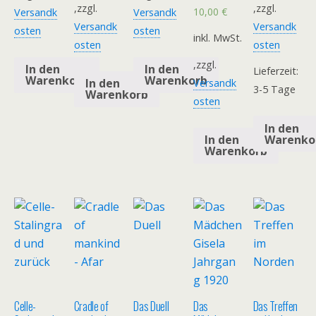
,zzgl.
,zzgl.
10,00
€
Versandk
Versandk
Versandk
Versandk
osten
osten
inkl. MwSt.
osten
osten
,zzgl.
In den
In den
Lieferzeit:
Warenkorb
Warenkorb
In den
Versandk
3-5 Tage
Warenkorb
osten
In den
Warenko
In den
Warenkorb
Celle-
Cradle of
Das Duell
Das
Das Treffen