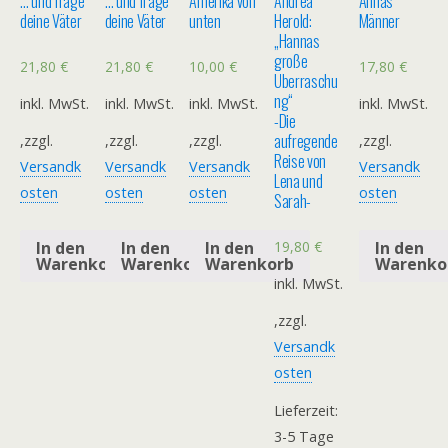
… und frage
… und frage
Amerika von
Andrea
Annas
deine Väter
deine Väter
unten
Herold:
Männer
„Hannas
große
21,80
€
21,80
€
10,00
€
17,80
€
Überraschu
ng“
inkl. MwSt.
inkl. MwSt.
inkl. MwSt.
inkl. MwSt.
-Die
aufregende
,zzgl.
,zzgl.
,zzgl.
,zzgl.
Reise von
Versandk
Versandk
Versandk
Versandk
Lena und
osten
osten
osten
osten
Sarah-
19,80
€
In den
In den
In den
In den
Warenkorb
Warenkorb
Warenkorb
Warenko
inkl. MwSt.
,zzgl.
Versandk
osten
Lieferzeit:
3-5 Tage