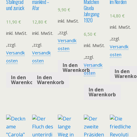
Stalingrad
mankind –
Mädchen
im Norden
und zurück
Afar
Gisela
9,90
€
Jahrgang
14,80
€
1920
inkl. MwSt.
11,90
€
12,80
€
inkl. MwSt.
,zzgl.
inkl. MwSt.
inkl. MwSt.
6,50
€
,zzgl.
Versandk
,zzgl.
,zzgl.
inkl. MwSt.
Versandk
osten
Versandk
Versandk
osten
,zzgl.
osten
osten
In den
Versandk
Warenkorb
In den
osten
Warenko
In den
In den
Warenkorb
Warenkorb
In den
Warenkorb