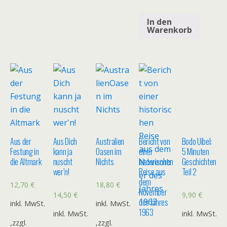
In den
Warenkorb
Aus der
Aus Dich
Australien
Bericht von
Bodo Uibel:
Festung in
kann ja
Oasen im
einer
5 Minuten
die Altmark
nuscht
Nichts
historischen
Geschichten
wer’n!
Reise aus
Teil 2
dem
12,70
€
18,80
€
November
14,50
€
9,90
€
des Jahres
inkl. MwSt.
inkl. MwSt.
1963
inkl. MwSt.
inkl. MwSt.
,zzgl.
,zzgl.