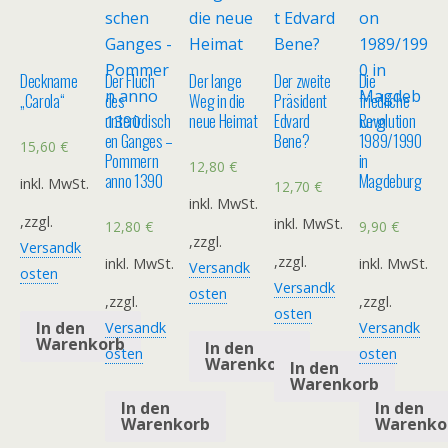
Deckname
Der Fluch
Der lange
Der zweite
Die
„Carola“
des
Weg in die
Präsident
friedliche
unterirdisch
neue Heimat
Edvard
Revolution
en Ganges –
Bene?
1989/1990
15,60
€
Pommern
in
12,80
€
anno 1390
Magdeburg
inkl. MwSt.
12,70
€
inkl. MwSt.
,zzgl.
inkl. MwSt.
12,80
€
9,90
€
,zzgl.
Versandk
,zzgl.
inkl. MwSt.
inkl. MwSt.
Versandk
osten
Versandk
osten
,zzgl.
,zzgl.
osten
In den
Versandk
Versandk
Warenkorb
In den
osten
osten
Warenkorb
In den
Warenkorb
In den
In den
Warenkorb
Warenko